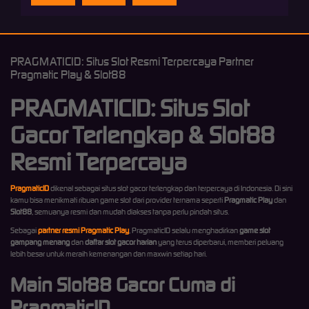
PRAGMATICID: Situs Slot Resmi Terpercaya Partner
Pragmatic Play & Slot88
PRAGMATICID: Situs Slot
Gacor Terlengkap & Slot88
Resmi Terpercaya
PragmaticID
dikenal sebagai situs slot gacor terlengkap dan terpercaya di Indonesia. Di sini
kamu bisa menikmati ribuan game slot dari provider ternama seperti
Pragmatic Play
dan
Slot88
, semuanya resmi dan mudah diakses tanpa perlu pindah situs.
Sebagai
partner resmi Pragmatic Play
, PragmaticID selalu menghadirkan
game slot
gampang menang
dan
daftar slot gacor harian
yang terus diperbarui, memberi peluang
lebih besar untuk meraih kemenangan dan maxwin setiap hari.
Main Slot88 Gacor Cuma di
PragmaticID