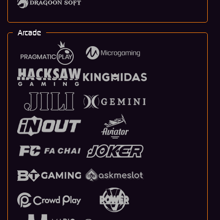
Arcade