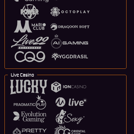
Live Casino