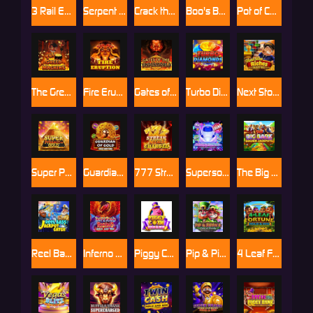
3 Rail Express: Hold & Win
Serpent Gold: Hold & Win
Crack the Piggy Bank Express
Boo's Booty
Pot of Charms
The Greed Machine
Fire Eruption
Gates of the Underworld
Turbo Diamonds: Hold & Win
Next Stop Riches Hold & Win
Super Pyramid of Gold Hold & Win
Guardian of Gold: Hold & Win
777 Streak: Megacharged
Supersonic Express: Hold & Win
The Big Bark: Golden Jackpots
Reel Bass: Jackpot Catch
Inferno Rising Hold & Win
Piggy Coin: Hold & Win
Pip & Pippa's Pots of Plenty
4 Leaf Fortune: Hold & Win