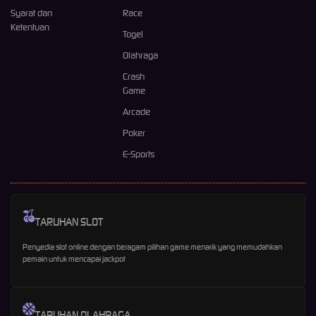
Syarat dan
Race
Ketentuan
Togel
Olahraga
Crash
Game
Arcade
Poker
E-Sports
TARUHAN SLOT
Penyedia slot online dengan beragam pilihan game menarik yang memudahkan
pemain untuk mencapai jackpot
TARUHAN OLAHRAGA