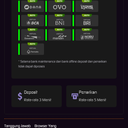
* Selama bank maintenance dan bank offline deposit dan penarikan
tidak dapat diproses
Deposit
Penarikan
Rata-rata 3 Menit
Rata-rata 5 Menit
Tanggung Jawab
Browser Yang