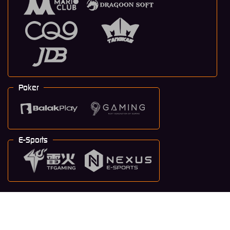
Poker
E-Sports